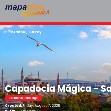
Istanbul, Turkey
Capadocia Mágica - Sa
Holidays package
Created:
Friday, August 7, 2026