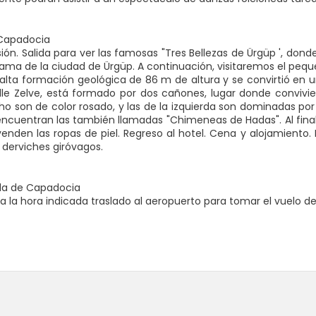
Capadocia
ión. Salida para ver las famosas "Tres Bellezas de Ürgüp ', do
ama de la ciudad de Ürgüp. A continuación, visitaremos el peq
e alta formación geológica de 86 m de altura y se convirtió en u
valle Zelve, está formado por dos cañones, lugar donde convivi
ho son de color rosado, y las de la izquierda son dominadas por
ncuentran las también llamadas "Chimeneas de Hadas". Al fin
 venden las ropas de piel. Regreso al hotel. Cena y alojamient
derviches giróvagos.
ida de Capadocia
 la hora indicada traslado al aeropuerto para tomar el vuelo de 