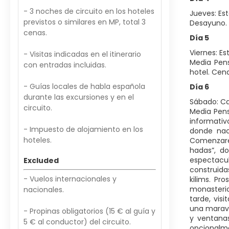
- 3 noches de circuito en los hoteles
Jueves: Es
previstos o similares en MP, total 3
Desayuno. D
cenas.
Día 5
Viernes: E
- Visitas indicadas en el itinerario
Media Pens
con entradas incluidas.
hotel. Cen
- Guías locales de habla española
Día 6
durante las excursiones y en el
Sábado: C
circuito.
Media Pens
informativ
- Impuesto de alojamiento en los
donde nac
hoteles.
Comenzare
hadas”, do
espectacul
Excluded
construida
- Vuelos internacionales y
kilims. Pr
monasterio
nacionales.
tarde, vis
una maravi
- Propinas obligatorios (15 € al guía y
y ventanas
5 € al conductor) del circuito.
opcionalme