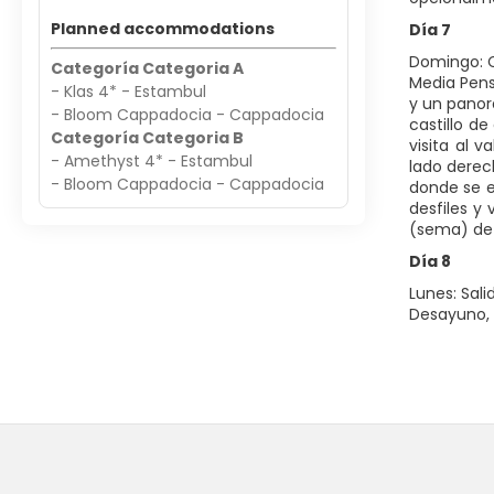
Planned accommodations
Día 7
Domingo: 
Categoría Categoria A
Media Pens
- Klas 4* - Estambul
y un panor
- Bloom Cappadocia - Cappadocia
castillo d
Categoría Categoria B
visita al 
- Amethyst 4* - Estambul
lado derec
- Bloom Cappadocia - Cappadocia
donde se e
desfiles y
(sema) de 
Día 8
Lunes: Sal
Desayuno, a