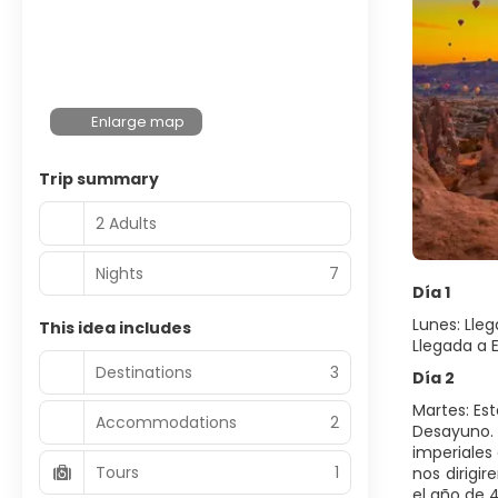
Enlarge map
Trip summary
2 Adults
Nights
7
Día 1
Lunes: Lle
This idea includes
Llegada a E
Destinations
3
Día 2
Martes: Es
Accommodations
2
Desayuno. 
imperiales
Tours
1
nos dirigi
el año de 4