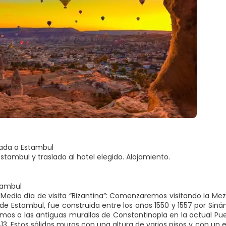
gada a Estambul
stambul y traslado al hotel elegido. Alojamiento.
tambul
Medio día de visita “Bizantina”: Comenzaremos visitando la Mez
 de Estambul, fue construida entre los años 1550 y 1557 por Si
remos a las antiguas murallas de Constantinopla en la actual Pu
13. Estos sólidos muros con una altura de varios pisos y con un e