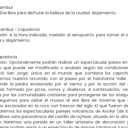
tambul
ía libre para disfrutar la belleza de la ciudad. Alojamiento.
stambul - Capadocia
ión. A la hora indicada, traslado al aeropuerto para tomar el 
a y alojamiento.
apadocia
ión. Opcionalmente podrán realizar un espectacular paseo en g
o que puede ser modificado o anulado según las condiciones
ió San Jorge; única en el mundo que combina los caprichos
mos nuestro recorrido con el paseo por el fascinante Valle
nde la piedra erosionada por el viento y por la acción del
ar formado por picos, conos y obeliscos. A continuación, vi
s por las comunidades cristianas para protegerse de los ataq
oseguimos para visitar el museo al aire libre de Göreme que 
s excavados en la roca con frescos del siglo XI que fueron d
itaremos los espectaculares parejes volcánicos de Avcilar (de 
llosa vista panorámica del castillo de Uçhisar, situado en lo a
. Haremos una parada en un taller artesano de decoración y 
nte podrán asistir a un espectáculo de danzas folclóricas turca