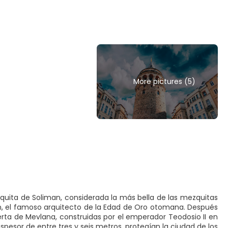
More pictures (5)
quita de Soliman, considerada la más bella de las mezquitas
nán, el famoso arquitecto de la Edad de Oro otomana. Después
erta de Mevlana, construidas por el emperador Teodosio II en
spesor de entre tres y seis metros, protegían la ciudad de los