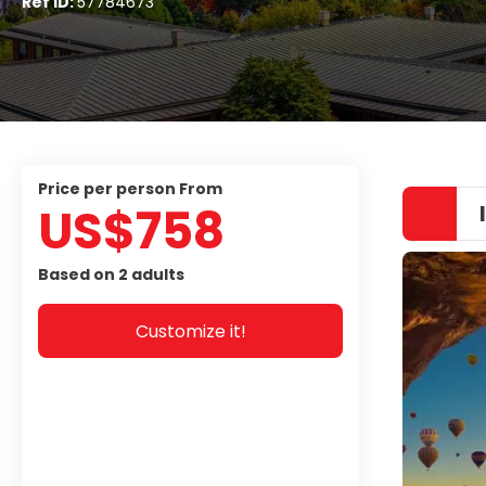
Ref ID:
57784673
price per person From
US$758
Based on 2 adults
Customize it!