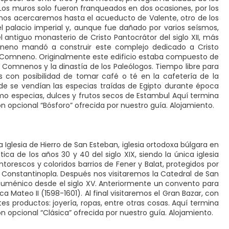
 Los muros solo fueron franqueados en dos ocasiones, por los
 nos acercaremos hasta el acueducto de Valente, otro de los
 palacio imperial y, aunque fue dañado por varios seísmos,
 antiguo monasterio de Cristo Pantocrátor del siglo XII, más
mneno mandó a construir este complejo dedicado a Cristo
I Comneno. Originalmente este edificio estaba compuesto de
s Comnenos y la dinastía de los Paleólogos. Tiempo libre para
s con posibilidad de tomar café o té en la cafetería de la
onde se vendían las especias traídas de Egipto durante época
o especias, dulces y frutos secos de Estambul Aquí termina
ión opcional “Bósforo” ofrecida por nuestro guía. Alojamiento.
Iglesia de Hierro de San Esteban, iglesia ortodoxa búlgara en
ca de los años 30 y 40 del siglo XIX, siendo la única iglesia
ntorescos y coloridos barrios de Fener y Balat, protegidos por
 Constantinopla. Después nos visitaremos la Catedral de San
 ecuménico desde el siglo XV. Anteriormente un convento para
a Mateo II (1598-1601). Al final visitaremos el Gran Bazar, con
s productos: joyería, ropas, entre otras cosas. Aquí termina
ión opcional “Clásica” ofrecida por nuestro guía. Alojamiento.