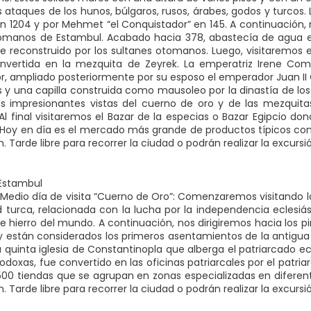
 ataques de los hunos, búlgaros, rusos, árabes, godos y turcos.
n 1204 y por Mehmet “el Conquistador” en 145. A continuación,
romanos de Estambul. Acabado hacia 378, abastecía de agua el
e reconstruido por los sultanes otomanos. Luego, visitaremos el
onvertida en la mezquita de Zeyrek. La emperatriz Irene Co
r, ampliado posteriormente por su esposo el emperador Juan I
as y una capilla construida como mausoleo por la dinastía de lo
las impresionantes vistas del cuerno de oro y de las mezquita
Al final visitaremos el Bazar de la especias o Bazar Egipcio d
oy en día es el mercado más grande de productos típicos com
n. Tarde libre para recorrer la ciudad o podrán realizar la excurs
 Estambul
Medio día de visita “Cuerno de Oro”: Comenzaremos visitando la 
 turca, relacionada con la lucha por la independencia eclesiásti
e hierro del mundo. A continuación, nos dirigiremos hacia los pi
y están considerados los primeros asentamientos de la antigua
la quinta iglesia de Constantinopla que alberga el patriarcado
doxas, fue convertido en las oficinas patriarcales por el patriarc
00 tiendas que se agrupan en zonas especializadas en diferente
n. Tarde libre para recorrer la ciudad o podrán realizar la excurs