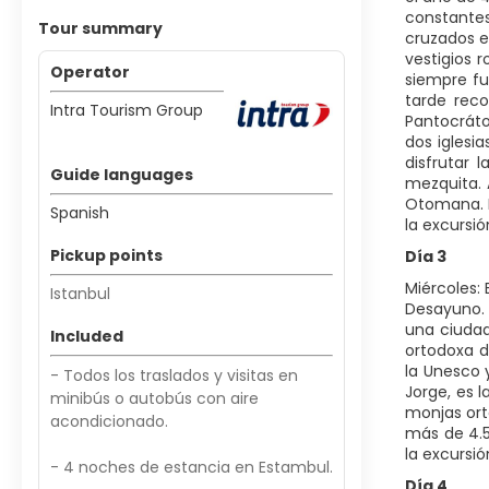
constantes
Tour summary
cruzados e
vestigios 
Operator
siempre fu
tarde rec
Intra Tourism Group
Pantocráto
dos iglesi
disfrutar 
Guide languages
mezquita. 
Otomana. H
Spanish
la excursió
Pickup points
Día 3
Miércoles:
Istanbul
Desayuno. 
una ciudad
Included
ortodoxa d
la Unesco 
- Todos los traslados y visitas en
Jorge, es 
minibús o autobús con aire
monjas orto
acondicionado.
más de 4.5
la excursió
- 4 noches de estancia en Estambul.
Día 4