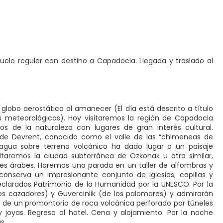
vuelo regular con destino a Capadocia. Llegada y traslado al
lobo aerostático al amanecer (El día está descrito a título
 meteorológicas). Hoy visitaremos la región de Capadocia
 de la naturaleza con lugares de gran interés cultural.
 de Devrent, conocido como el valle de las “chimeneas de
 agua sobre terreno volcánico ha dado lugar a un paisaje
sitaremos la ciudad subterránea de Ozkonak u otra similar,
ues árabes. Haremos una parada en un taller de alfombras y
conserva un impresionante conjunto de iglesias, capillas y
eclarados Patrimonio de la Humanidad por la UNESCO. Por la
los cazadores) y Güvercinlik (de los palomares) y admirarán
lto de un promontorio de roca volcánica perforado por túneles
joyas. Regreso al hotel. Cena y alojamiento. Por la noche
s.